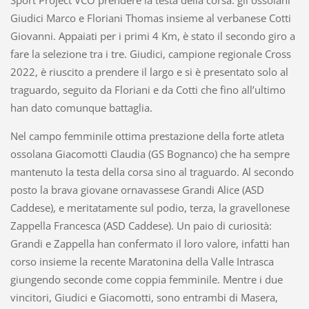
Sport Project VCO prendere la testa della corsa: gli ossolani
Giudici Marco e Floriani Thomas insieme al verbanese Cotti
Giovanni. Appaiati per i primi 4 Km, è stato il secondo giro a
fare la selezione tra i tre. Giudici, campione regionale Cross
2022, è riuscito a prendere il largo e si è presentato solo al
traguardo, seguito da Floriani e da Cotti che fino all’ultimo
han dato comunque battaglia.
Nel campo femminile ottima prestazione della forte atleta
ossolana Giacomotti Claudia (GS Bognanco) che ha sempre
mantenuto la testa della corsa sino al traguardo. Al secondo
posto la brava giovane ornavassese Grandi Alice (ASD
Caddese), e meritatamente sul podio, terza, la gravellonese
Zappella Francesca (ASD Caddese). Un paio di curiosità:
Grandi e Zappella han confermato il loro valore, infatti han
corso insieme la recente Maratonina della Valle Intrasca
giungendo seconde come coppia femminile. Mentre i due
vincitori, Giudici e Giacomotti, sono entrambi di Masera,