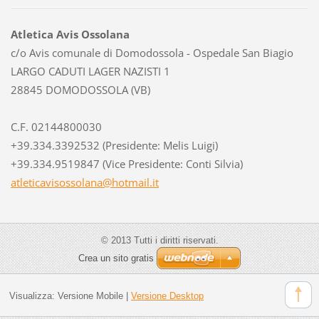
Atletica Avis Ossolana
c/o Avis comunale di Domodossola - Ospedale San Biagio
LARGO CADUTI LAGER NAZISTI 1
28845 DOMODOSSOLA (VB)
C.F. 02144800030
+39.334.3392532 (Presidente: Melis Luigi)
+39.334.9519847 (Vice Presidente: Conti Silvia)
atletica
visossol
ana@hotm
ail.it
© 2013 Tutti i diritti riservati.
Crea un sito gratis
Visualizza:
Versione Mobile
|
Versione Desktop