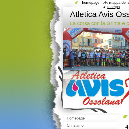
homepage
mappa del s
stampa
Atletica Avis Os
La corsa con la Grinta e 
Homepage
Chi siamo
4