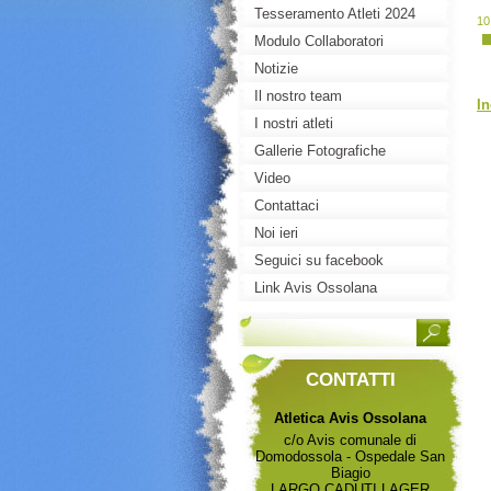
Tesseramento Atleti 2024
10
Modulo Collaboratori
Notizie
Il nostro team
In
I nostri atleti
Gallerie Fotografiche
Video
Contattaci
Noi ieri
Seguici su facebook
Link Avis Ossolana
CONTATTI
Atletica Avis Ossolana
c/o Avis comunale di
Domodossola - Ospedale San
Biagio
LARGO CADUTI LAGER