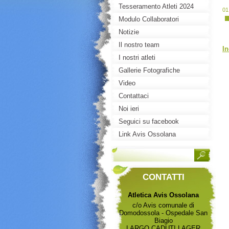
Tesseramento Atleti 2024
01
Modulo Collaboratori
Notizie
Il nostro team
In
I nostri atleti
Gallerie Fotografiche
Video
Contattaci
Noi ieri
Seguici su facebook
Link Avis Ossolana
CONTATTI
Atletica Avis Ossolana
c/o Avis comunale di
Domodossola - Ospedale San
Biagio
LARGO CADUTI LAGER